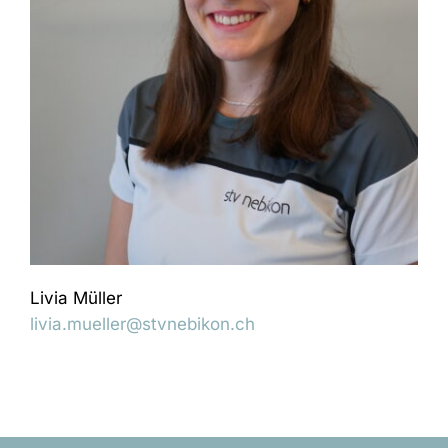
Livia Müller
livia.mueller@stvnebikon.ch