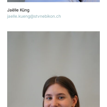
Jaëlle Küng
jaelle.kueng@stvnebikon.ch