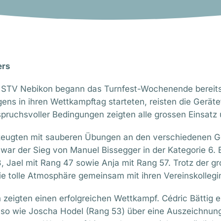
ers
es STV Nebikon begann das Turnfest-Wochenende bereits
gens in ihren Wettkampftag starteten, reisten die Gerät
ruchsvoller Bedingungen zeigten alle grossen Einsatz 
zeugten mit sauberen Übungen an den verschiedenen Ge
r der Sieg von Manuel Bissegger in der Kategorie 6. E
 Jael mit Rang 47 sowie Anja mit Rang 57. Trotz der gro
e tolle Atmosphäre gemeinsam mit ihren Vereinskollegi
n zeigten einen erfolgreichen Wettkampf. Cédric Bättig
nso wie Joscha Hodel (Rang 53) über eine Auszeichnung